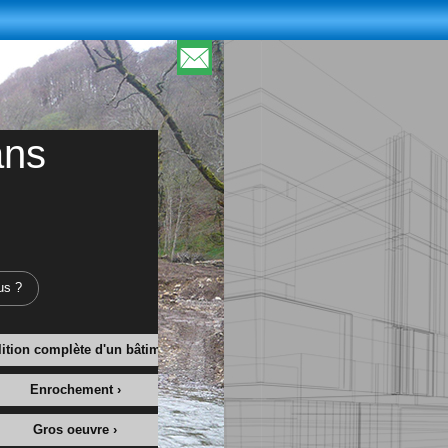
ans
us ?
ition complète d'un bâtiment ›
Enrochement ›
Gros oeuvre ›