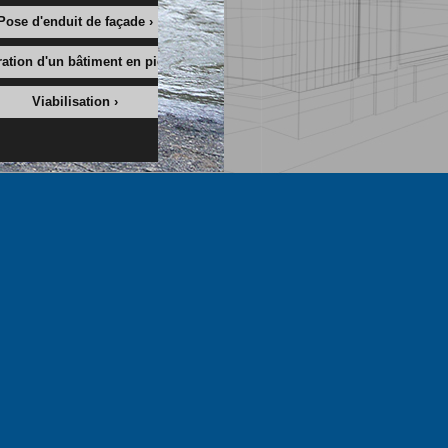
Pose d'enduit de façade ›
ation d'un bâtiment en pierres ›
Viabilisation ›
MAGE
JEAN
zone
artisanale de
la Croix de
Combe
63610
BESSE ET