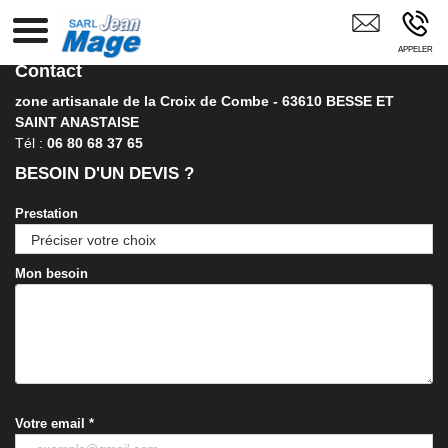
Terrassement Aménagements Paysagers Entreprise De Travaux
Publics Besse-Et-Saint-Anastaise Murol Aubignat Issoire
Picherande Saint-Nectaire La Bourboule
Contact
zone artisanale de la Croix de Combe - 63610 BESSE ET
SAINT ANASTAISE
Tél :
06 80 68 37 65
BESOIN D'UN DEVIS ?
Prestation
Mon besoin
Votre email
*